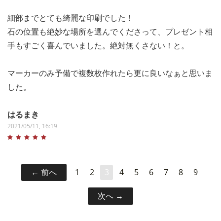
細部までとても綺麗な印刷でした！
石の位置も絶妙な場所を選んでくださって、プレゼント相
手もすごく喜んでいました。絶対無くさない！と。
マーカーのみ予備で複数枚作れたら更に良いなぁと思いま
した。
はるまき
2021/05/11, 16:19
前へ
1
2
3
4
5
6
7
8
9
次へ