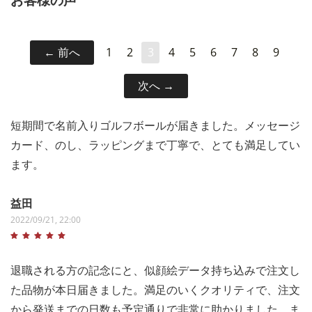
前へ
1
2
3
4
5
6
7
8
9
次へ
短期間で名前入りゴルフボールが届きました。メッセージ
カード、のし、ラッピングまで丁寧で、とても満足してい
ます。
益田
2022/09/21, 22:00
退職される方の記念にと、似顔絵データ持ち込みで注文し
た品物が本日届きました。満足のいくクオリティで、注文
から発送までの日数も予定通りで非常に助かりました。ま