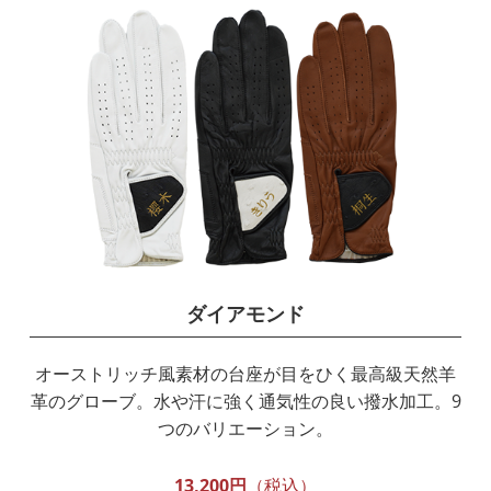
ダイアモンド
オーストリッチ風素材の台座が目をひく最高級天然羊
革のグローブ。水や汗に強く通気性の良い撥水加工。9
つのバリエーション。
13,200円
（税込）