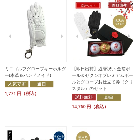
ミニゴルフグローブキーホルダ
【即日出荷】還暦祝い 金箔ボ
ー(本革＆ハンドメイド)
ール＆ゼクシオプレミアムボー
ルとグローブお仕立て券（クリ
スタル）のセット
1,771
円（税込）
14,760
円（税込）