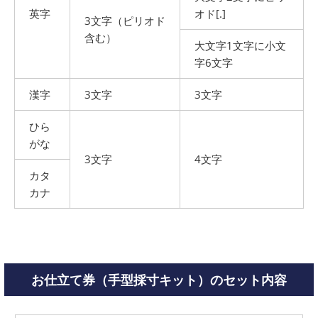
英字
オド[.]
3文字（ピリオド
含む）
大文字1文字に小文
字6文字
漢字
3文字
3文字
ひら
がな
3文字
4文字
カタ
カナ
お仕立て券（手型採寸キット）のセット内容