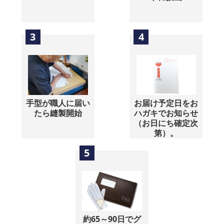
3
4
手型が職人に届い
お届け予定日をお
たら縫製開始
ハガキでお知らせ
（お日にち確定次
第）。
5
約65～90日でグ