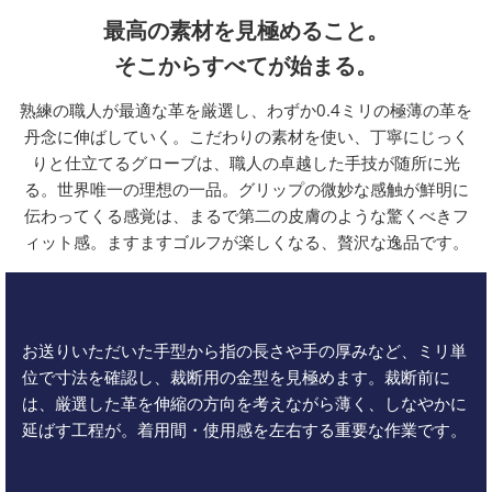
最高の素材を見極めること。
そこからすべてが始まる。
熟練の職人が最適な革を厳選し、わずか0.4ミリの極薄の革を
丹念に伸ばしていく。こだわりの素材を使い、丁寧にじっく
りと仕立てるグローブは、職人の卓越した手技が随所に光
る。世界唯一の理想の一品。グリップの微妙な感触が鮮明に
伝わってくる感覚は、まるで第二の皮膚のような驚くべきフ
ィット感。ますますゴルフが楽しくなる、贅沢な逸品です。
お送りいただいた手型から指の長さや手の厚みなど、ミリ単
位で寸法を確認し、裁断用の金型を見極めます。裁断前に
は、厳選した革を伸縮の方向を考えながら薄く、しなやかに
延ばす工程が。着用間・使用感を左右する重要な作業です。