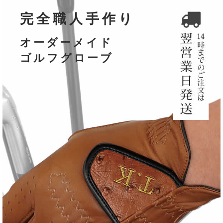
触れた瞬間
完全職人手作り
違いが分かる。
オーダーメイド
ゴルフグローブ