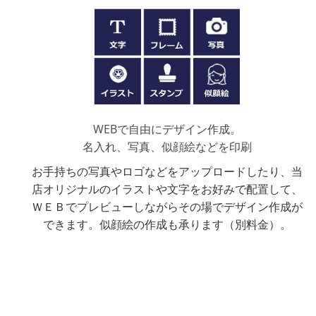
2026.2.13
タイトリスト ベ
2026.2.13
タイトリスト ツ
2026.2.5
タイトリスト プロ
2026.2.2
スリクソン Zst
WEBで自由にデザイン作成。
名入れ、写真、似顔絵などを印刷
2026.2.2
ブリヂストンツア
お手持ちの写真やロゴなどをアップロードしたり、当
店オリジナルのイラストや文字をお好みで配置して、
2025.12.15
オーダーメイド
ＷＥＢでプレビューしながらその場でデザイン作成が
できます。似顔絵の作成も承ります（別料金）。
2025.12.09
【重要】印刷サ
2025.12.04
冬季休業と年末
2025.11.07
【新商品】ダンロ