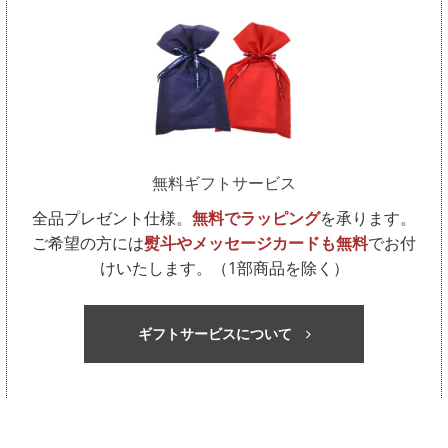
ロシティ 2026年モデルが販売開始となりました。
アーソフト 2026年モデルが販売開始となりました。
 Ｖ1X レフトダッシュ 2026年モデルが販売開始となりまし
ar diamond（ダイアモンド）が販売開始となりました。
無料ギフトサービス
全品プレゼント仕様。
無料でラッピング
を承ります。
ーBシリーズ2026年モデルが販売開始となりました。
ご希望の方には
熨斗やメッセージカードも無料
でお付
けいたします。（1部商品を除く）
ゴルフグローブが新しくなりました
ギフトサービスについて
イズに関わる仕様変更について
年始の配送について
ップ・ゼクシオ HYPER RD（ハイパーRD）を販売開始しま