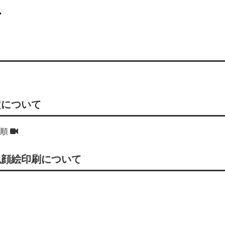
ド
定について
手順
似顔絵印刷について