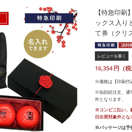
【特急印刷】
ックス入り
て券（クリ
レビューを書く
16,354
円（税
※価格は【印刷代
※似顔絵注文、通
外となります。
※コンビニ払い、
日出荷対象外とな
※パッケージは予