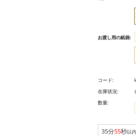
お渡し用の紙袋:
コード:
在庫状況:
数量:
35
分
54
秒
以