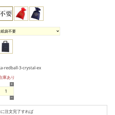
ka-redball-3-crystal-ex
在庫あり
+
−
内に注文完了すれば