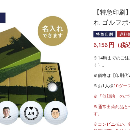
【特急印刷】
れ ゴルフボ
6,156
円（税
※14時までのご
く）。
※価格は【印刷代
※お1人様
10ダー
※「似顔絵」のご
※通常出荷商品と
す。
※コンビニ払い、