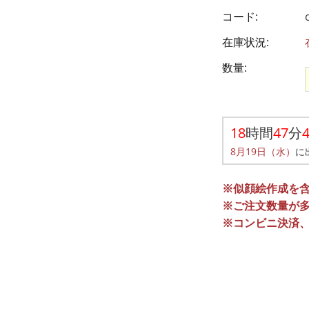
コード:
在庫状況:
数量:
18
時間
47
分
8月19日（水）
に
※似顔絵作成を
※ご注文数量が
※コンビニ決済