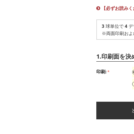
【必ずお読みく
3
球単位で
4
デ
※両面印刷およ
1.印刷面を決
印刷: