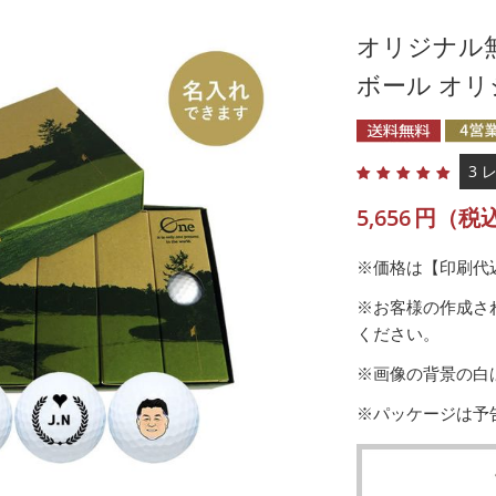
オリジナル無
ボール オリ
3 
5,656
円（税
※価格は【印刷代
※お客様の作成さ
ください。
※画像の背景の白
※パッケージは予