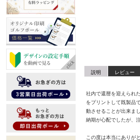
説明
レビュー
社内で還暦を迎えられ
をプリントして既製品
動させることが出来ま
納期が心配でしたが、
この度は本当にありが