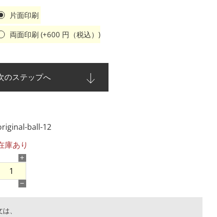
片面印刷
両面印刷 (+
600
円（税込）)
次のステップへ
original-ball-12
在庫あり
+
−
文は、