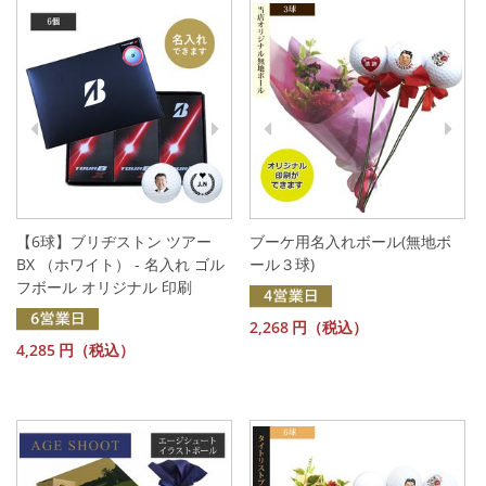
【6球】ブリヂストン ツアー
ブーケ用名入れボール(無地ボ
BX （ホワイト） - 名入れ ゴル
ール３球)
フボール オリジナル 印刷
2,268
円（税込）
4,285
円（税込）